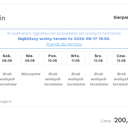
in
Sierpi
W wybranym tygodniu nie posiadamy już wolnych terminów.
Najbliższy wolny termin to 2026-08-17 19:00.
Przejdź do terminu
Sob.
Nie.
Pon.
Wto.
Śro.
Czw.
08.08
09.08
10.08
11.08
12.08
13.08
Brak
Nieczynne
Brak
Brak
Brak
Brak
wolnych
wolnych
wolnych
wolnych
wolnyc
terminów
terminów
terminów
terminów
termin
ymagane
200,
Cena: