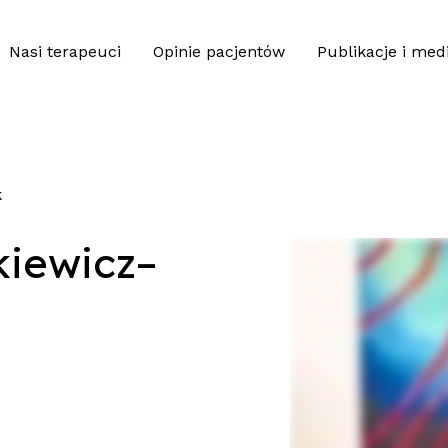
Nasi terapeuci
Opinie pacjentów
Publikacje i med
k
kiewicz–