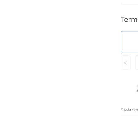
Term
›
* pola w