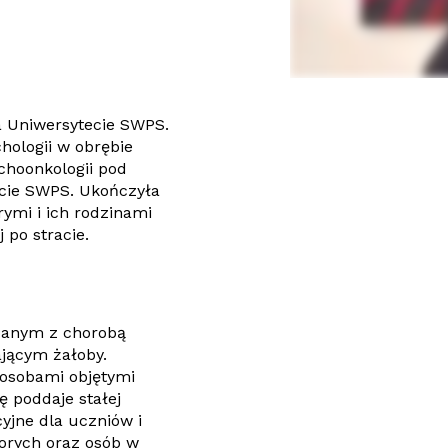
a Uniwersytecie SWPS.
chologii w obrębie
choonkologii pod
ecie SWPS. Ukończyła
rymi i ich rodzinami
 po stracie.
ązanym z chorobą
jącym żałoby.
osobami objętymi
ę poddaje stałej
yjne dla uczniów i
horych oraz osób w