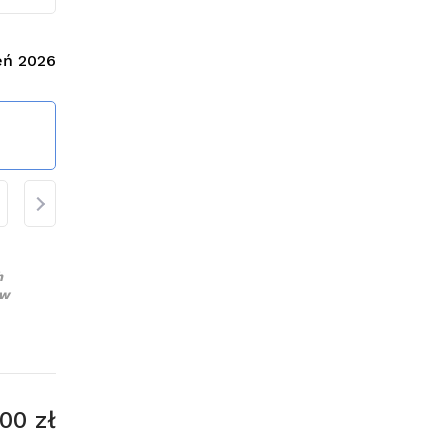
eń 2026
h
ów
00 zł