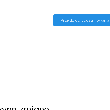
Przejdź do podsumowania
czyna zmianę